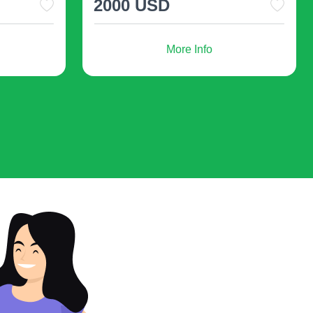
35 USD
from
More Info
ี่เหลี่ยม
ส QR ได้รับการออกแบบมาเป็นพิเศษเพื่อลดเวลาใน
ร็วในการโหลดเนื้อหา
แม้ว่าจะมีรูปแบบอื่นของ
จัตุรัสที่ได้รับความนิยมมากที่สุด
วจสอบอย่างรอบคอบ
เป็นแบบไดนามิก แต่เมื่อพิมพ์รหัสจำนวนมาก
วลาที่ไม่เหมาะกับคุณ จะไม่สามารถแก้ไขได้เสมอ
อบให้แน่ใจว่ารหัส QR แสดงโดเมนที่คุณต้องการ
มิ
ดรหัสใหม่สำหรับรหัสที่แก้ไขแล้ว
าด้วย
รหัส QR สำหรับลิงค์
แทนที่รูปภาพหรือไฟล์