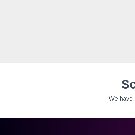
So
We have s