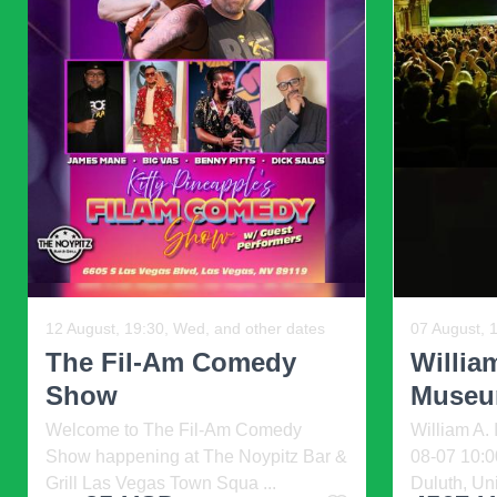
ร้านอาหาร
เพื่อรวบรวม
รีวิว
และอื่นๆ
คุณสามารถลอ
พร้อมกรอบ โลโก้ หรือคำกระตุ้นการตัดสินใจ
องค
ทำให้โค้ดของคุณเป็นที่รู้จักและแยกออกจากโค้ดอ
แต่อย่าหักโหมกับการระบายสีรหัส QR แบบกำห
คุณทำให้โค้ดสว่างและตัดกันเกินไป โค้ดนั้นจะไม่
ใช้
ประการที่สอง จำไว้ว่าต้องสามารถอ่านรหัส Q
Previous
รวบรวมข้อมูลบางแอปไม่สามารถจดจำการออกแบบท
นอกจากนี้ โค้ดที่ซีดเกินไปจะไม่สามารถสแกนได้
12 August, 19:30, Wed, and other dates
07 August, 1
แม้ว่าคุณจะชอบสีโทนอ่อน เราไม่แนะนำให้ใช้มันเม
The Fil-Am Comedy
Ballo
Show
Air - Ar
เพื่อป้องกันตัวเองจาก
Welcome to The Fil-Am Comedy
Balloon Mus
เคชั่นและอุปกรณ์ต่าง
Show happening at The Noypitz Bar &
Inflatable
Grill Las Vegas Town Squa ...
11:45, Man
แอปสแกนเน