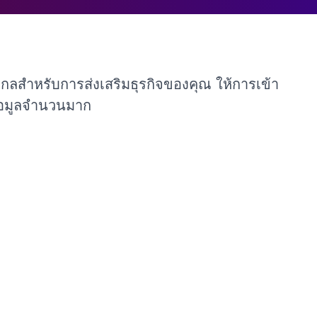
ากลสำหรับการส่งเสริมธุรกิจของคุณ ให้การเข้า
ข้อมูลจำนวนมาก
วามสำคัญของการวางรหัส QR ในตำแหน่งที่ถูกต้อง
ทความนี้ เราจะแนะนำคุณเกี่ยวกับความสำคัญ
ค้ด
โฆษณาและการตลาดจำนวนมากขึ้นอยู่กับภาพ
หัส QR ลักษณะที่ปรากฏเป็นจุดสำคัญที่ส่งผลต่อ
ี่ยนไปยังทรัพยากรที่คุณระบุ