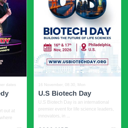
Ne
12 August, 18:30, Wed, and other dates
Swipe Right Speed
..
Dating Event ...
้ด ให้สแกนโดยใช้แอพพลิ
hips -
Welcome to the Swipe Right Speed
ุด
ตรวจสอบให้แน่ใจว่ามี
Mortgage
Dating Event and Comedy Show! Get
ready to meet new peopl ...
่มีหลายแอป