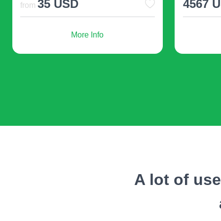
20 USD
276 U
from
More Info
A lot of us