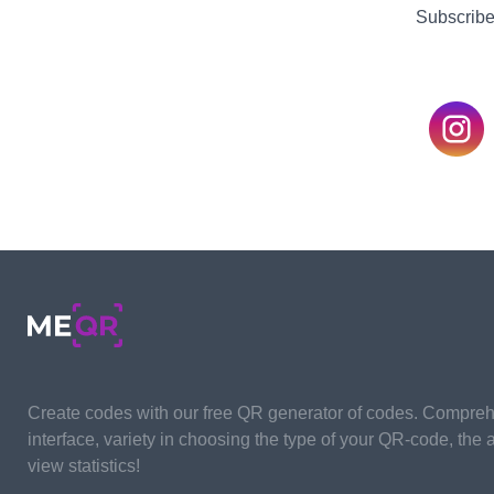
Subscribe
สร้าง
รหัส QR
ทันที!
ใส่ลิงก์รหัส QR ของคุณ เพิ่ม
Create codes with our free QR generator of codes. Compre
ชื่อสำหรับ QR ของคุณ เลือก
interface, variety in choosing the type of your QR-code, the ab
หมวดหมู่เนื้อหาและสร้าง!
view statistics!