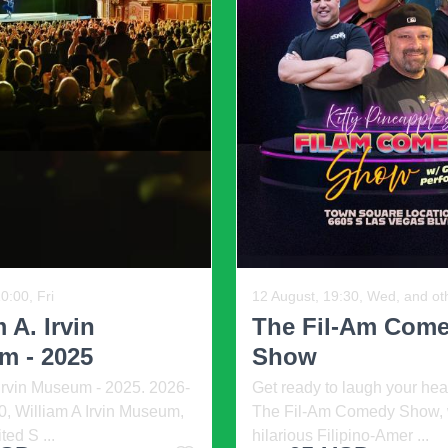
งใช้ชุดสีต่างๆ รหัส QR
์ประกอบดังกล่าวจะ
ื่นๆ
นดเอง
ประการแรก หาก
น่าสนใจแทนที่จะดึงดูดผู้
R ได้
และแอปหรือไซต์ที่
ี่ซับซ้อนได้
เนื่องจากโทนสีของมัน
1:45, Fri
07 August, 12:00, Fri
ื่อสร้างคิวอาร์โค้ด
on Museum | Pop
U.S. Gymnastics
t ...
Championships .
ความเครียดที่ไม่จำเป็น ก่อนที่คุณจะพิมพ์คิวอาร์โค
eum | Pop Air - Art Is
U.S. Gymnastics Champions
ๆ ส่งไปให้คนอื่นๆ และทำสำเนารุ่นทดลองในหลายๆ ช
 - Miami 2026. 2026-08-07
Friday. 2026-08-07 12:00, 
a Wynwood, ...
Matchup Center (formerl ...
อร์ QR มากกว่าหนึ่งแอปที่รู้จักโดยไม่มีปัญหา แต