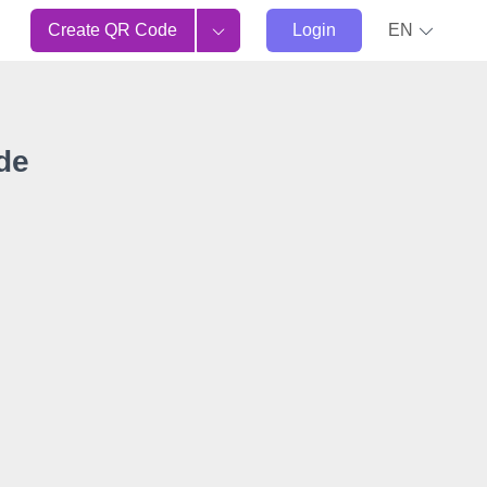
Create QR Code
Login
EN
de