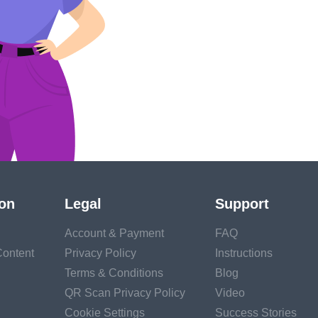
วนตัวของคุณ
ion
Legal
Support
Account & Payment
FAQ
ontent
Privacy Policy
Instructions
Terms & Conditions
Blog
QR Scan Privacy Policy
Video
Cookie Settings
Success Stories