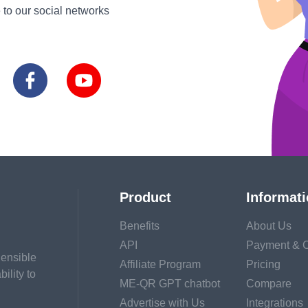
ด้วยตัวคุณเองในบัญชีส่
 to our social networks
Product
Informat
Benefits
About Us
API
Payment & C
hensible
Affiliate Program
Pricing
ility to
ME-QR GPT chatbot
Compare
Advertise with Us
Integrations