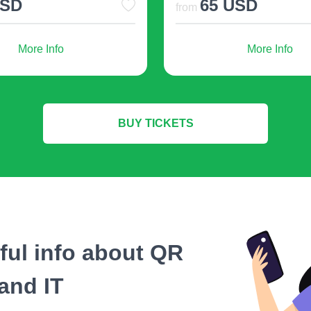
SD
66 USD
More Info
More Info
รักษารูปร่างรหัส QR ส
รูปทรงสี่เหลี่ยมของรหั
การสแกนและเพิ่มความเ
BUY TICKETS
รหัส QR แต่รหัสสี่เหลี่ยม
คิดล่วงหน้าและตร
แม้ว่ารหัส QR ของเราจะ
และจากนั้นเมื่อพบช่วงเ
ไป
ตัวอย่างเช่น ตรวจส
eful info about QR
ฉะนั้น คุณจะต้องพิมพ์ชุ
and IT
แต่คุณสามารถแก้ปัญห