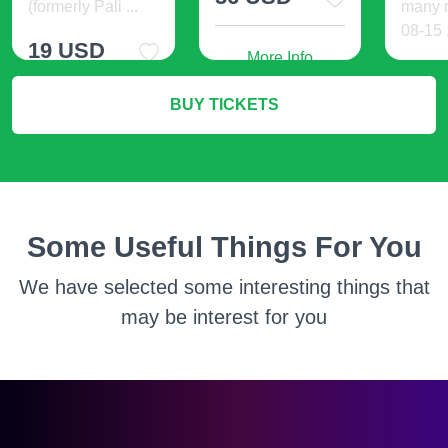
(formerly Pali ...
many 
08-15 1
19 USD
More Info
54 
BUY TICKETS
More Info
M
Some Useful Things For You
We have selected some interesting things that
may be interest for you