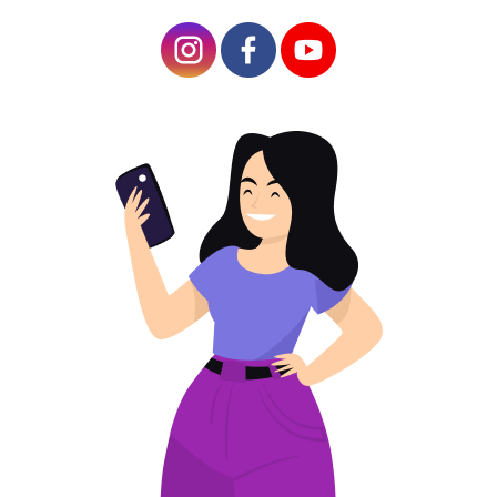
Tất cả các
Hướng dẫn
Các trường hợp
Đặc trưng
Băng hìn
Kế hoạch bài viết
Hiệu quả sử dụng mã QR trong logistics
Cách sử dụng mã tương tác trong QR logistics
Theo dõi bưu phẩm
Thu thập phản hồi
Xây dựng cơ sở dữ liệu liên hệ
Hỗ trợ kịp thời