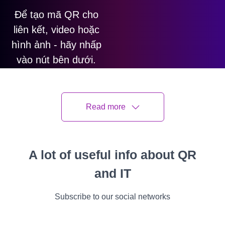
Để tạo mã QR cho
liên kết, video hoặc
hình ảnh - hãy nhấp
vào nút bên dưới.
Read more
TẠO MÃ QR
A lot of useful info about QR
Ivan Melnychuk
Cập nhật lần cuối
28 April 2026
and IT
7 phút đọc
Subscribe to our social networks