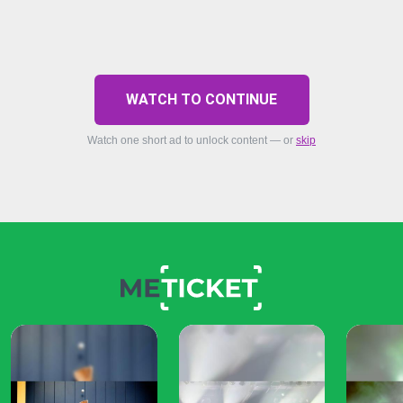
WATCH TO CONTINUE
Watch one short ad to unlock content — or
skip