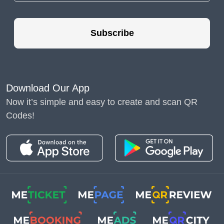
นอกเหนือจากการนำ
เสนอผลิตภัณฑ์ใหม่
Subscribe
และที่มีอยู่แล้ว คุณ
สามารถเพิ่มยอดขาย
โดยใช้รหัส QR
วิธีที่ดี
Download Our App
ที่สุดในการทำเช่นนี้คือ
Now it’s simple and easy to create and scan QR
สร้าง
รหัส QR พร้อม
Codes!
คูปองส่วนลด
สำหรับ
เกมกระดานเฉพาะหรือ
เกมใดก็ได้
สร้างโลกโต้ตอบ
บางคนที่ไม่คุ้นเคยกับ
เกมกระดานสมัยใหม่
อาจคิดว่าการพักผ่อน