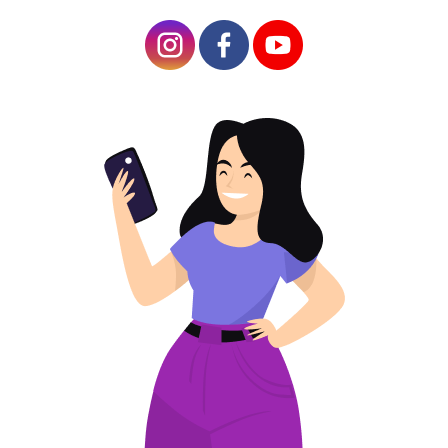
ในการสร้างรหัส QR
คุณต้องเปิดโปรแกรม
สร้าง QR ออนไลน์และ
ทำตามขั้นตอนง่ายๆ
ไม่กี่ขั้นตอน: เลือก
ประเภทรหัส เพิ่มข้อมูล
ปรับการออกแบบ และ
บันทึกรหัสที่สร้างขึ้น
ด้วยวิธีนี้ คุณสามารถ
สร้างรหัส QR ที่หลาก
หลายพร้อมเนื้อหาที่
เหมาะสม
ดูวิธียอดนิยมในการใช้
รหัส QR แบบโต้ตอบ