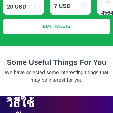
Fields 
7 USD
20 USD
456
More Info
More Info
BUY TICKETS
M
Some Useful Things For You
We have selected some interesting things that
may be interest for you
วิธีใช้