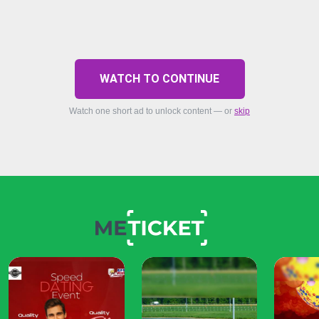
WATCH TO CONTINUE
Watch one short ad to unlock content — or
skip