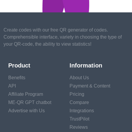
ในเกมกระดาน
Create codes with our free QR generator of codes.
Comprehensible interface, variety in choosing the type of
your QR-code, the ability to view statistics!
สร้าง
รหัส QR ทันที!
Product
Information
ใส่ลิงก์รหัส QR ของคุณ เพิ่มชื่อสำหรับ QR ของคุณ
Benefits
About Us
เลือกหมวดหมู่เนื้อหาและสร้าง!
API
Payment & Content
Affiliate Program
Pricing
สร้างรหัส QR
ME-QR GPT chatbot
Compare
Advertise with Us
Integrations
TrustPilot
Reviews