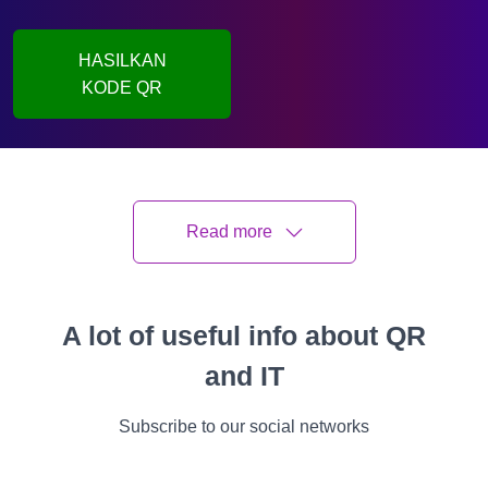
HASILKAN
KODE QR
Ivan Melnychuk
Terakhir diperbarui
25 June 2026
Read more
6 men. membaca
A lot of useful info about QR
Semua
Instruksi
Kasus
Fitur
Video
Kisah Sukses
and IT
Subscribe to our social networks
Rencana Artikel