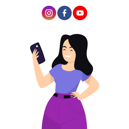
5 cara menerapkan kode QR untuk kantor pos
Kantor pos sangat populer di kalangan 
pengunjung. 
Ini karena mereka mengumpulkan
, mengolah, dan mengeluarkan berbagai 
kiriman pos, serta menawarkan layanan 
tambahan bagi pelanggan, seperti membeli 
stempel suvenir atau mentransfer uang kepada 
orang tersayang.
Tak heran,
 para pemilik perusahaan semacam 
itu tertarik untuk meningkatkan kualitas layanan 
yang diberikan. 
Lagi pula, jika pelanggan puas, 