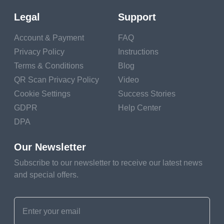
Legal
Support
Masukkan tautan kode QR Anda, tambahkan
nama untuk QR Anda, pilih kategori konten dan
Account & Payment
FAQ
hasilkan!
Privacy Policy
Instructions
Terms & Conditions
Blog
QR Scan Privacy Policy
Video
Buat Kode QR
Cookie Settings
Success Stories
GDPR
Help Center
DPA
Our Newsletter
Subscribe to our newsletter to receive our latest news
and special offers.
5 Cara Menerapkan