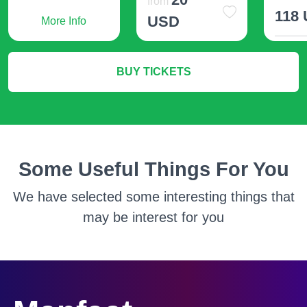
from
118
USD
More Info
M
More Info
BUY TICKETS
Some Useful Things For You
We have selected some interesting things that
may be interest for you