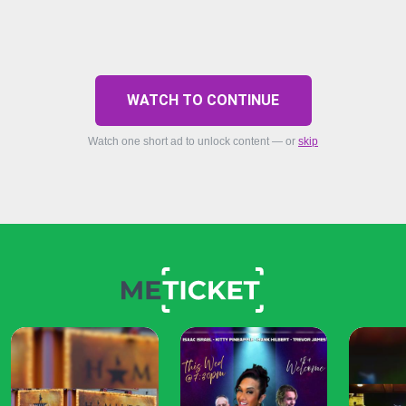
WATCH TO CONTINUE
Watch one short ad to unlock content — or
skip