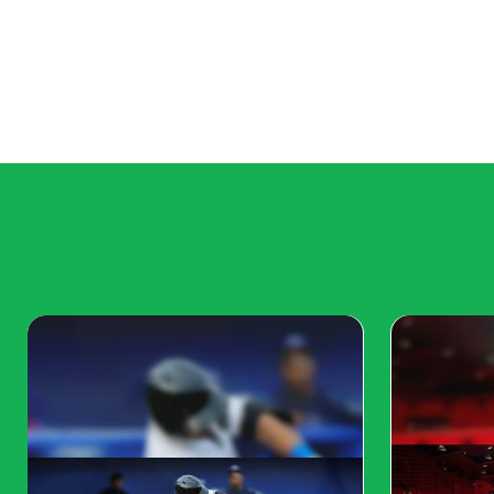
Ukuran Cetak Minimum untuk Kode QR
Bagaimana cara mencetak kode QR?
Bagaimana Cara Mencetak Stiker Kode QR
Bagaimana Cara Mencetak Kode QR pada 
Bagaimana Cara Mencetak Kode QR pada 
Bagaimana cara mencetak kode QR untuk 
Generator Kode QR Cetak yang Direkomen
Mengapa Kode QR Saya Tidak Dapat Dicetak
Kesimpulan