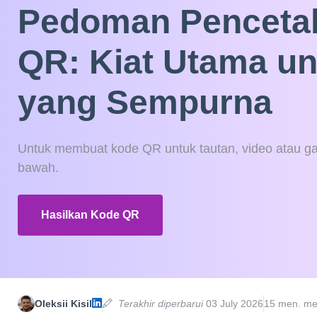
Pedoman Penceta
QR: Kiat Utama un
yang Sempurna
Untuk membuat kode QR untuk tautan, video atau gam
bawah.
Hasilkan Kode QR
Oleksii Kisil
Terakhir diperbarui
03 July 2026
15 men. m