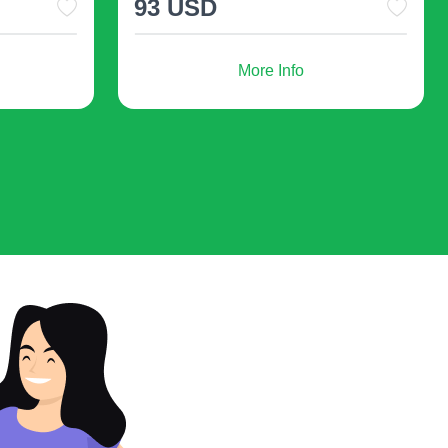
45 USD
gsung dengan menautkan ke penawaran khusus,
nten interaktif yang meningkatkan pengalaman
More Info
ikan
:
Dalam lingkungan pendidikan, kode QR
gsung ke artikel akademis, video pendidikan, dan
eraktif yang meningkatkan pengalaman pendidikan.
ntuk acara, kode QR digunakan untuk memfasilitasi
 menyediakan informasi acara, peta, dan jadwal
ntar peserta.
Kode QR meningkatkan layanan pelanggan dengan
pat ke panduan pemecahan masalah, informasi
dukungan pelanggan langsung.