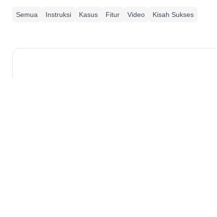
Semua
Instruksi
Kasus
Fitur
Video
Kisah Sukses
Mengapa Mencetak Kode QR?
Siapa yang Perlu Mencetak Kode QR?
Kapan Pencetakan Kode QR Menjadi Popule
Kode QR Dapat Dicetak di Apa?
Bagaimana Cara Mencetak Kode QR pada
Bagaimana Cara Mencetak Kode QR di Ker
Bagaimana Cara Mencetak Kode QR di Ka