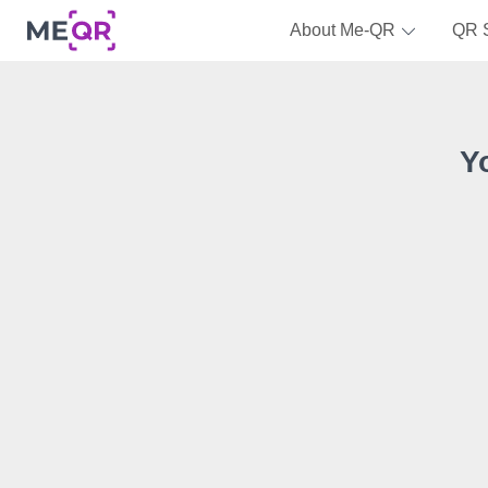
About Me-QR
QR 
Y