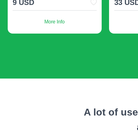
93 USD
54 US
More Info
A lot of us