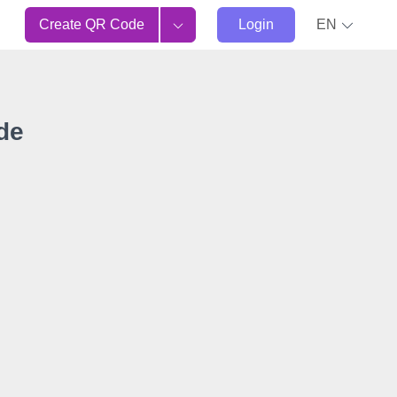
Create QR Code
Login
EN
de