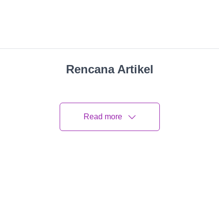
Rencana Artikel
Read more
r?
 Logam?
tas?
yu?