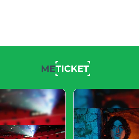
?
Label?
Kartu Nama?
WiFi?
dasikan
?