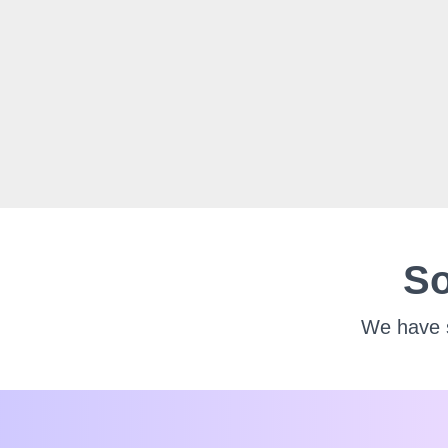
So
We have s