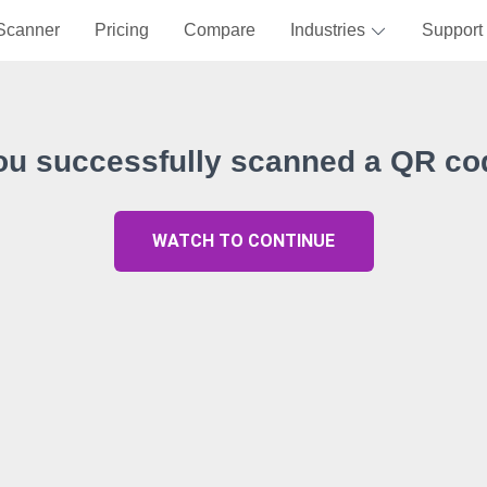
Scanner
Pricing
Compare
Industries
Support
ou successfully scanned a QR co
WATCH TO CONTINUE