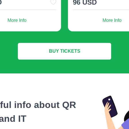
D
7 USD
konsumen secara lan
detail produk, dan ko
More Info
More Info
konsumen.
Sumber Daya Pendid
BUY TICKETS
menyediakan akses lan
alat pembelajaran int
Keterlibatan Acara
:
U
check-in yang lancar,
langsung di telepon pi
eful info about QR
Layanan Pelanggan
:
menyediakan akses ce
and IT
kontak, dan saluran 