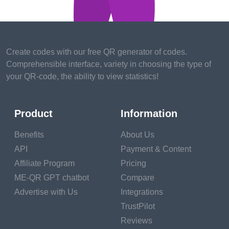
เป็นการส่งข้อความ
ส่วนตัวหรือการติดต่อ
ทางธุรกิจในกลุ่ม B2B
และ B2C ผู้ใช้มักนิยม
Create codes with our free QR generator of codes.
ใช้รูปแบบนี้เมื่อติดต่อ
Comprehensible interface, variety in choosing the type of
your QR-code, the ability to view statistics!
บริษัทต่างๆ ทาง
อินเทอร์เน็ต อย่างไร
ก็ตาม การจะส่งอีเมล
Product
Information
ได้นั้น จำเป็นต้องป้อน
Benefits
About Us
ที่อยู่ของผู้รับให้ถูกต้อง
API
Payment & Content
เนื่องจากข้อผิดพลาด
Affiliate Program
Pricing
เพียงเล็กน้อยก็อาจส่ง
ME-QR GPT chatbot
Compare
ผลร้ายแรงได้
Advertise with Us
Integrations
TrustPilot
หากคุณสงสัยว่า
Reviews
"สามารถสร้างรหัส QR