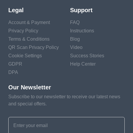
สำหรับที่อยู่อีเมลได้หรือ
Legal
Support
ไม่" คำตอบคือใช่ และ
Account & Payment
FAQ
ทำได้ง่ายมาก ด้วย
Privacy Policy
Instructions
เครื่องสร้างรหัส QR
Terms & Conditions
Blog
สำหรับอีเมล
ผู้ใช้
QR Scan Privacy Policy
Video
สามารถส่งอีเมลไปยังที่
Cookie Settings
Success Stories
อยู่อีเมลใดๆ ก็ได้ที่อยู่
GDPR
Help Center
ในรหัส QR ได้อย่าง
DPA
ง่ายดาย วิธีนี้ทำให้การ
Our Newsletter
สื่อสารรวดเร็วและมี
ประสิทธิภาพมากขึ้น
Subscribe to our newsletter to receive our latest news
and special offers.
ลดความเสี่ยงของข้อ
ผิดพลาดเมื่อป้อนที่อยู่
อีเมลด้วยตนเอง