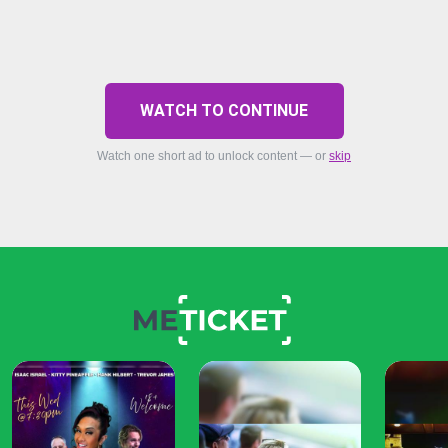
WATCH TO CONTINUE
Watch one short ad to unlock content — or
skip