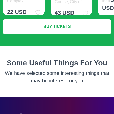
from
Complex, ...
Course, City of ...
US
22 USD
43 USD
M
BUY TICKETS
More Info
More Info
Some Useful Things For You
We have selected some interesting things that
may be interest for you