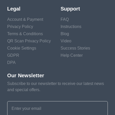
ในความเป็นจริงใน
Legal
Support
ปัจจุบัน ข้อดีของการ
Account & Payment
FAQ
ใช้รหัส QR สำหรับโซ
Privacy Policy
Instructions
เชียลมีเดียนั้นชัดเจน
Terms & Conditions
Blog
มาก นั่นคือเป็นวิธีการ
QR Scan Privacy Policy
Video
สื่อสารที่มีประสิทธิภาพ
Cookie Settings
Success Stories
กับลูกค้าเป้าหมาย และ
GDPR
Help Center
ยังสามารถโปรโมต
DPA
ผลิตภัณฑ์ของแบรนด์
Our Newsletter
ของคุณได้โดยตรง คุณ
สามารถเพิ่มผลกำไรให้
Subscribe to our newsletter to receive our latest news
and special offers.
กับบริษัทของคุณได้
ด้วยการวางรหัส
QR
สำหรับ Facebook
,
Instagram หรือ