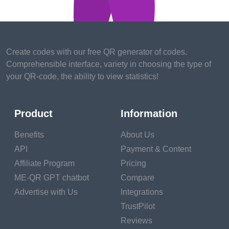
ออนไลน์
นามบัตร
สื่อส่งเสริมการขาย
Create codes with our free QR generator of codes.
Comprehensible interface, variety in choosing the type of
บรรจุภัณฑ์ผลิตภัณฑ์
your QR-code, the ability to view statistics!
การจัดแสดงสินค้าในร้าน
ป้ายกิจกรรม
Product
Information
แพลตฟอร์มดิจิทัล
Benefits
About Us
วิธีสร้าง QR Code ฟรีสำหรับแพลตฟอร์มโซเชียลมี
API
Payment & Content
เดีย
Affiliate Program
Pricing
ME-QR GPT chatbot
Compare
บทสรุป
Advertise with Us
Integrations
TrustPilot
Reviews