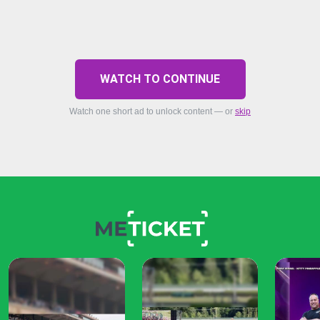
WATCH TO CONTINUE
Watch one short ad to unlock content — or
skip