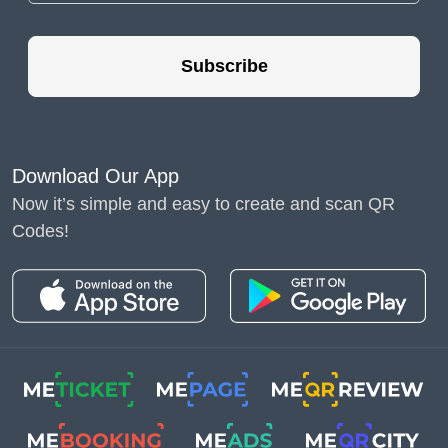
แพลตฟอร์มอื่นๆ ใน
การโฆษณาบนสื่อสิ่ง
Subscribe
พิมพ์และดิจิทัล
เทรนด์ใหม่เกิดขึ้น
ท่ามกลางความนิยมที่
Download Our App
เพิ่มขึ้นของเครือข่าย
Now it’s simple and easy to create and scan QR
สาธารณะต่างๆ ในการ
Codes!
ตลาดสมัยใหม่ การใช้
เครื่องสร้างรหัส QR จะ
ช่วยให้คุณก้าวไปสู่อีก
ระดับของการโฆษณา
โดย
การสร้างโค้ด
สำหรับมัลติลิงก์
รหัส
รหัส QR สำหรับโซเชีย