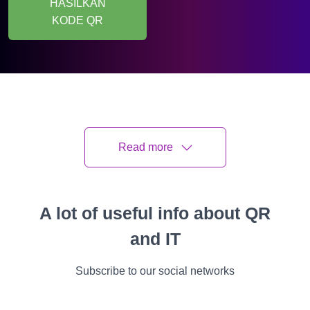
HASILKAN
KODE QR
Kode QR adalah alat
universal untuk
mempromosikan
Read more
bisnis Anda,
menyediakan akses
cepat dan
A lot of useful info about QR
penyimpanan
and IT
informasi dalam
jumlah besar.
Subscribe to our social networks
Kami telah berbicara