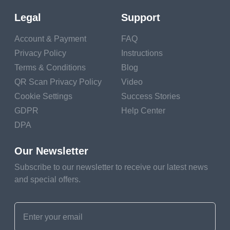
di iklan efektif dan
Legal
Support
menjalankan fungsi
yang diperlukan?
Account & Payment
FAQ
Privacy Policy
Instructions
Terms & Conditions
Blog
QR Scan Privacy Policy
Video
Rancang kode QR Anda
Cookie Settings
Success Stories
GDPR
Help Center
dengan bijak
DPA
Our Newsletter
Semua orang sudah
terbiasa dengan kode
Subscribe to our newsletter to receive our latest news
and special offers.
hitam putih biasa.
Sulit untuk
mengejutkan
seseorang dengan