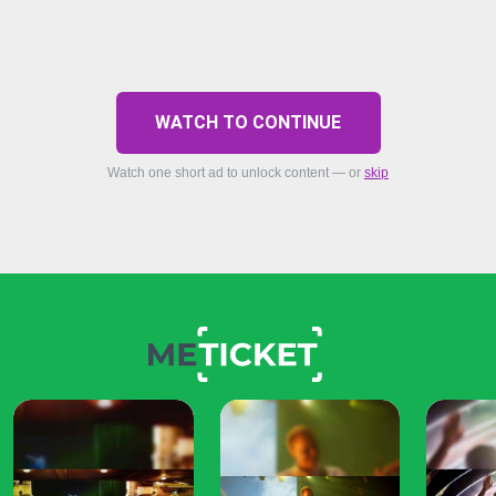
WATCH TO CONTINUE
Watch one short ad to unlock content — or
skip