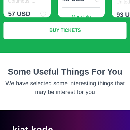
Columbus, ...
United 
57 USD
93 
More Info
BUY TICKETS
More Info
M
Some Useful Things For You
We have selected some interesting things that
may be interest for you
kiat kode