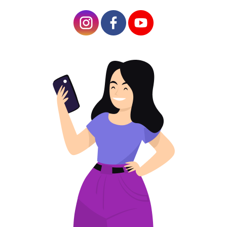
tentang betapa
pentingnya
menempatkan kode
QR di tempat yang
tepat agar
diperhatikan.
Pada
artikel ini, kami akan
memandu Anda
tentang pentingnya
desain kode QR.
Keberhasilan banyak
kampanye periklanan
dan pemasaran