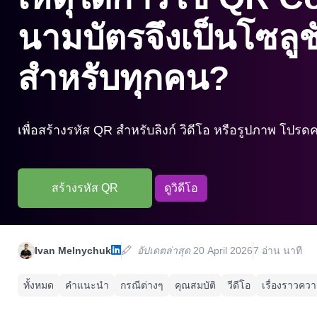
นามบัตรจึงเป็นโซลูชั
สำหรับทุกคน?
เพื่อสร้างรหัส QR สำหรับลิงก์ วิดีโอ หรือรูปภาพ โปรดคลิ
สร้างรหัส QR
ดูวิดีโอ
Ivan Melnychuk
อัปเดตล่าสุด
20 April 2026
7 อ่าน นาที
ทั้งหมด
คำแนะนำ
กรณีต่างๆ
คุณสมบัติ
วีดีโอ
เรื่องราวควา