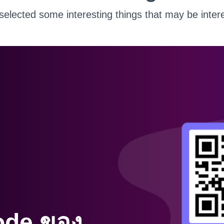
elected some interesting things that may be intere
ode ของ