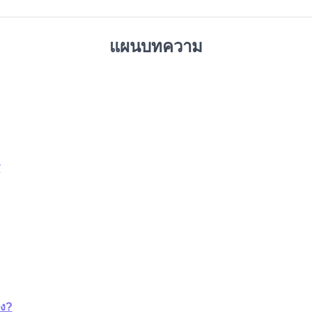
แผนบทความ
ร
าง?