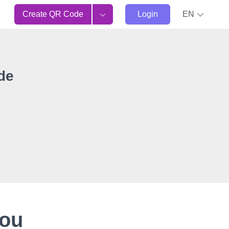
Create QR Code
Login
EN
de
You