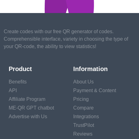
คาดหวัง 
เครื่องมือนี้เป็นที่นิยมในแวดวงธุรกิจ
ต่างๆ และสามารถช่วยบริษัทของคุณในการเพิ่ม
การมีส่วนร่วมของลูกค้าและยอดขายแล็ปท็อป
Create codes with our free QR generator of codes.
Comprehensible interface, variety in choosing the type of
your QR-code, the ability to view statistics!
Product
Information
สร้าง
Benefits
About Us
รหัส QR ทันที!
API
Payment & Content
Affiliate Program
Pricing
ใส่ลิงก์รหัส QR ของคุณ เพิ่มชื่อสำหรับ QR ของคุณ
ME-QR GPT chatbot
Compare
เลือกหมวดหมู่เนื้อหาและสร้าง!
Advertise with Us
Integrations
TrustPilot
Reviews
สร้างรหัส QR