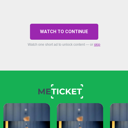
WATCH TO CONTINUE
Watch one short ad to unlock content — or
skip