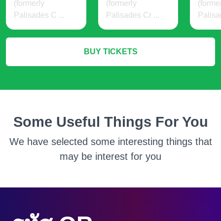
(formerly
(formerly
(forme
Palisades C ...
Palisades Cr ...
Palisa
14 USD
24 USD
19 
BUY TICKETS
More Info
More Info
M
Some Useful Things For You
We have selected some interesting things that
may be interest for you