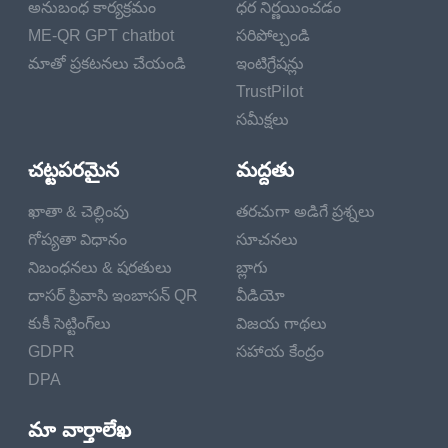
అనుబంధ కార్యక్రమం
ధర నిర్ణయించడం
powerhouse
ME-QR GPT chatbot
సరిపోల్చండి
performances, "In the
మాతో ప్రకటనలు చేయండి
ఇంటిగ్రేషన్లు
Shadow of the Moon"
TrustPilot
keeps viewers on the
సమీక్షలు
edge of their seats until
the very end.
చట్టపరమైన
మద్దతు
"Echoes of Eternity" (Historical Drama)
ఖాతా & చెల్లింపు
తరచుగా అడిగే ప్రశ్నలు
గోప్యతా విధానం
సూచనలు
"Echoes of Eternity", directed by visionary filmmaker
నిబంధనలు & షరతులు
బ్లాగు
Wong Kar-wai, is a sweeping historical drama that
దాసర్ ప్రివాసి ఇంబాసన్ QR
వీడియో
transports viewers to ancient China during the
కుకీ సెట్టింగ్‌లు
విజయ గాథలు
waning days of the Tang Dynasty. As a young
GDPR
సహాయ కేంద్రం
scholar embarks on a journey of self-discovery and
DPA
enlightenment, he becomes entangled in a web of
political intrigue, forbidden love, and epic battles that
మా వార్తాలేఖ
shape the course of history. With its sumptuous