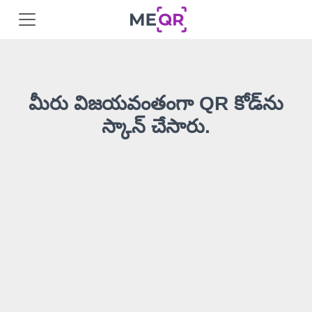
మీరు విజయవంతంగా QR కోడ్‌ను
స్కాన్ చేసారు.