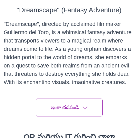
"Dreamscape" (Fantasy Adventure)
"Dreamscape", directed by acclaimed filmmaker
Guillermo del Toro, is a whimsical fantasy adventure
that transports viewers to a magical realm where
dreams come to life. As a young orphan discovers a
hidden portal to the world of dreams, she embarks
on a quest to save both realms from an ancient evil
that threatens to destroy everything she holds dear.
With its enchanting visuals, imaginative creatures,
and heartfelt storytelling, "Dreamscape" is a must-
see for fans of fantasy and adventure.
ఇంకా చదవండి
"A Thousand Suns" (Drama)
"A Thousand Suns", directed by acclaimed filmmaker
Ava DuVernay, is a poignant drama that explores
QR మరియు IT గురించి చాలా