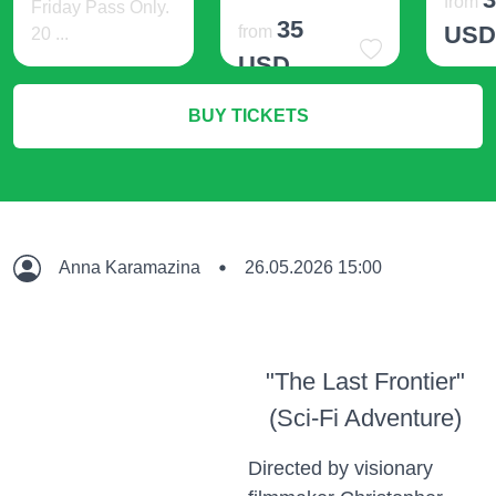
from
Friday Pass Only.
35
US
from
20 ...
USD
406 USD
M
BUY TICKETS
More Info
More Info
Anna Karamazina
26.05.2026 15:00
"The Last Frontier"
(Sci-Fi Adventure)
Directed by visionary