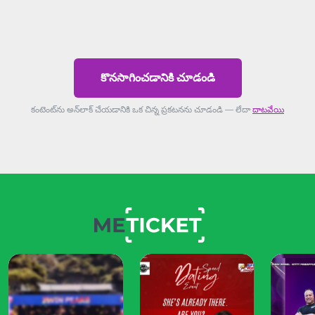
కొనసాగించడానికి చూడండి
కంటెంట్‌ను అన్‌లాక్ చేయడానికి ఒక చిన్న ప్రకటనను చూడండి — లేదా
దాటవేయి