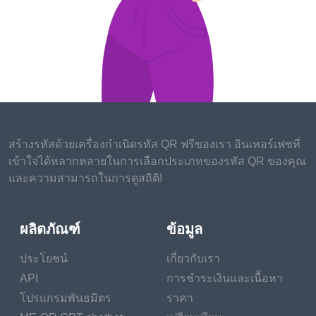
Villeneuve, is a gripping
mystery thriller that
unfolds across multiple
timelines and dimensions.
When a detective
becomes obsessed with a
series of bizarre murders
that defy explanation, he
สร้างรหัสด้วยเครื่องกำเนิดรหัส QR ฟรีของเรา อินเทอร์เฟซที่
discovers a dark
เข้าใจได้หลากหลายในการเลือกประเภทของรหัส QR ของคุณ
conspiracy that spans
และความสามารถในการดูสถิติ!
generations and
challenges the very fabric
ผลิตภัณฑ์
ข้อมูล
of reality. With its mind-
bending plot twists,
ประโยชน์
เกี่ยวกับเรา
atmospheric
API
การชำระเงินและเนื้อหา
cinematography, and
โปรแกรมพันธมิตร
ราคา
powerhouse