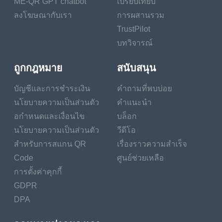
ME-QR GPT chatbot
เปรียบเทียบ
performances, "In the
ลงโฆษณากับเรา
การผสานรวม
Shadow of the Moon"
TrustPilot
keeps viewers on the
บทวิจารณ์
edge of their seats until
the very end.
ถูกกฎหมาย
สนับสนุน
"Echoes of Eternity" (Historical Drama)
บัญชีและการชำระเงิน
คำถามที่พบบ่อย
นโยบายความเป็นส่วนตัว
คำแนะนำ
"Echoes of Eternity", directed by visionary filmmaker
อกำหนดและเงื่อนไข
บล็อก
Wong Kar-wai, is a sweeping historical drama that
นโยบายความเป็นส่วนตัว
วีดีโอ
transports viewers to ancient China during the
สำหรับการสแกน QR
เรื่องราวความสำเร็จ
waning days of the Tang Dynasty. As a young
Code
ศูนย์ช่วยเหลือ
scholar embarks on a journey of self-discovery and
การตั้งค่าคุกกี้
enlightenment, he becomes entangled in a web of
political intrigue, forbidden love, and epic battles that
GDPR
shape the course of history. With its sumptuous
DPA
visuals, epic scope, and timeless themes, "Echoes of