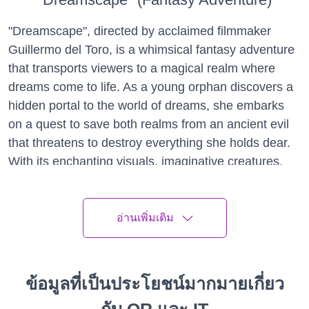
"Dreamscape", directed by acclaimed filmmaker
Guillermo del Toro, is a whimsical fantasy adventure
that transports viewers to a magical realm where
dreams come to life. As a young orphan discovers a
hidden portal to the world of dreams, she embarks
on a quest to save both realms from an ancient evil
that threatens to destroy everything she holds dear.
With its enchanting visuals, imaginative creatures,
and heartfelt storytelling, "Dreamscape" is a must-
see for fans of fantasy and adventure.
อ่านเพิ่มเติม
"A Thousand Suns" (Drama)
"A Thousand Suns", directed by acclaimed filmmaker
Ava DuVernay, is a poignant drama that explores
ข้อมูลที่เป็นประโยชน์มากมายเกี่ยว
themes of love, loss, and redemption against the