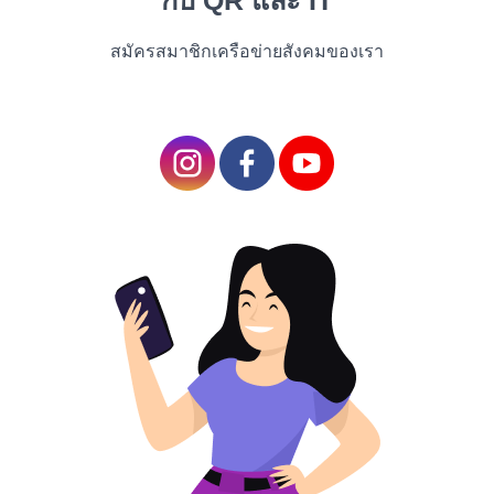
กับ QR และ IT
backdrop of a small town grappling with a
devastating tragedy. As a community comes together
สมัครสมาชิกเครือข่ายสังคมของเรา
to heal and rebuild in the aftermath of a catastrophic
event, they discover the power of resilience, hope,
and human connection. With its heartfelt
performances, evocative storytelling, and powerful
message of hope, "A Thousand Suns" is a cinematic
gem that resonates long after the credits roll.
"In the Shadow of the
Moon" (Mystery
Thriller)
"In the Shadow of the
Moon", directed by
visionary filmmaker Denis