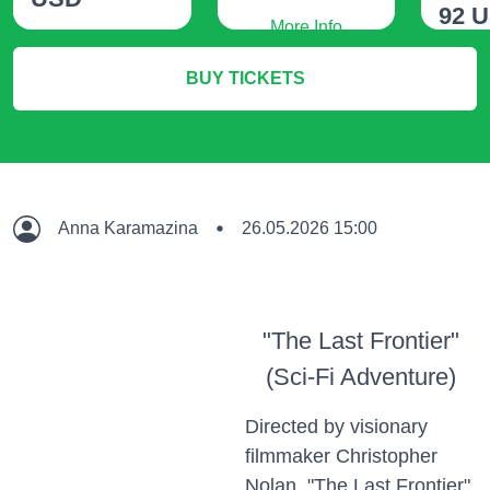
92 
More Info
More Info
BUY TICKETS
M
Anna Karamazina
26.05.2026 15:00
"The Last Frontier"
(Sci-Fi Adventure)
Directed by visionary
filmmaker Christopher
Nolan, "The Last Frontier"