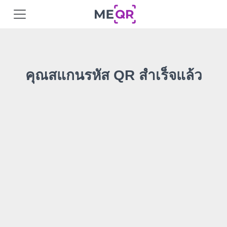
คุณสแกนรหัส QR สำเร็จแล้ว