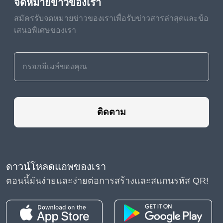
จดหมายข่าวของเรา
Eternity" is a cinematic masterpiece that transports
viewers to another time and place.
สมัครรับจดหมายข่าวของเราเพื่อรับข่าวสารล่าสุดและข้อ
เสนอพิเศษของเรา
The movies for evening offer a diverse and
compelling array of cinematic experiences, from epic
sci-fi adventures and fantastical journeys to gripping
mysteries and poignant dramas. Whether you're
exploring distant planets in "The Last Frontier",
delving into the world of dreams in "Dreamscape", or
ติดตาม
unraveling the mysteries of the past in "Echoes of
Eternity", there's something for every cinephile to
enjoy. So grab your popcorn, settle into your seat,
and prepare to be transported on an unforgettable
ดาวน์โหลดแอพของเรา
cinematic journey through some of the top movies.
ตอนนี้มันง่ายและง่ายต่อการสร้างและสแกนรหัส QR!